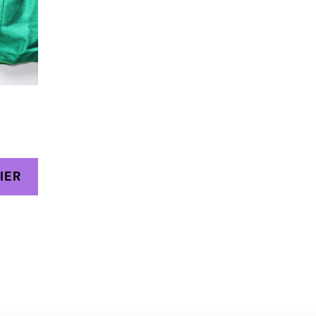
9
IER