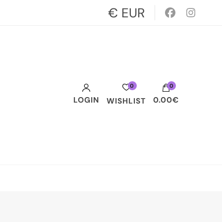
€ EUR
0
0
LOGIN
0.00€
WISHLIST
Votre panier est vide.