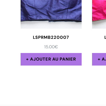
LSPRMB220007
15.00
€
AJOUTER AU PANIER
A