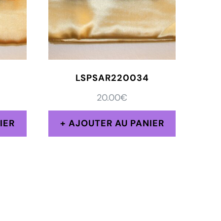
LSPSAR220034
20.00
€
IER
AJOUTER AU PANIER