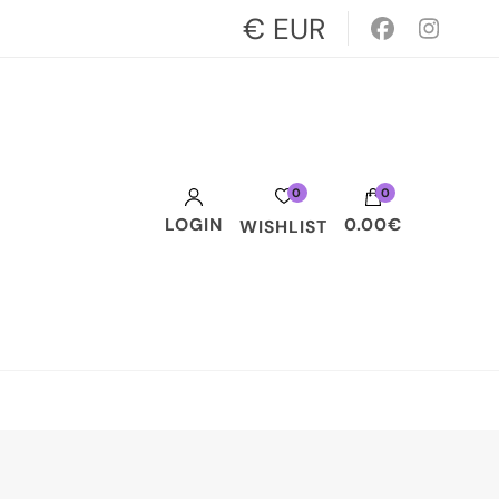
€ EUR
0
0
LOGIN
0.00€
WISHLIST
Votre panier est vide.