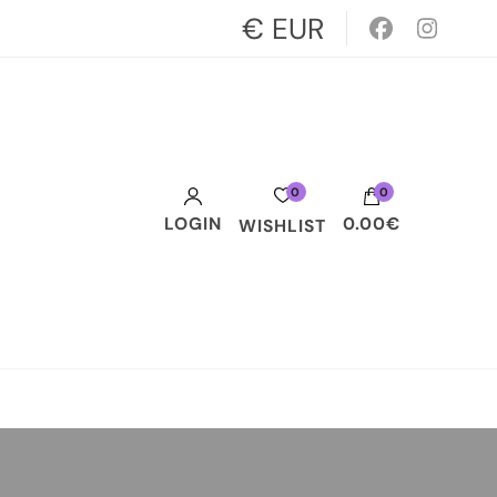
€ EUR
0
0
LOGIN
0.00€
WISHLIST
Votre panier est vide.