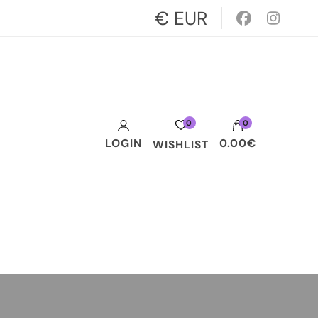
€ EUR
0
0
LOGIN
0.00€
WISHLIST
Votre panier est vide.