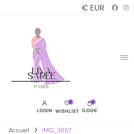
€ EUR
0
0
LOGIN
0.00€
WISHLIST
Votre panier est vide.
Accueil
IMG_3657