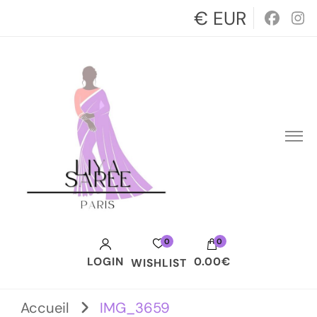
€ EUR
0
0
LOGIN
0.00€
WISHLIST
Votre panier est vide.
Accueil
IMG_3659