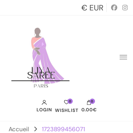
€ EUR
0
0
LOGIN
0.00€
WISHLIST
Votre panier est vide.
Accueil
1723899456071