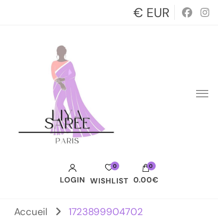
€ EUR
0
0
LOGIN
0.00€
WISHLIST
Votre panier est vide.
Accueil
1723899904702