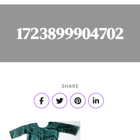
1723899904702
SHARE