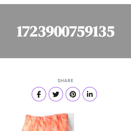
1723900759135
SHARE