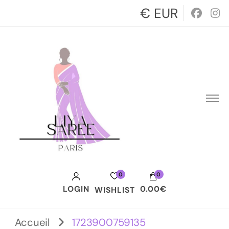
€ EUR
0
0
LOGIN
0.00€
WISHLIST
Votre panier est vide.
Accueil
1723900759135