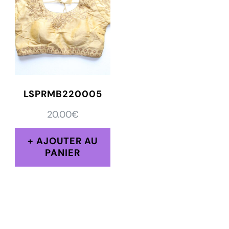
LSPRMB220005
20.00
€
AJOUTER AU
PANIER