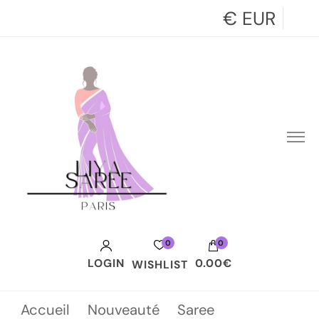
€ EUR
0
0
LOGIN
0.00€
WISHLIST
Votre panier est vide.
Accueil
Nouveauté
Saree